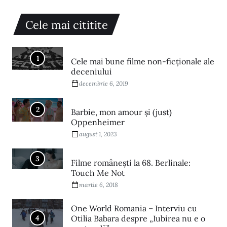
Cele mai cititite
1
Cele mai bune filme non-ficționale ale
deceniului
decembrie 6, 2019
2
Barbie, mon amour și (just)
Oppenheimer
august 1, 2023
3
Filme româneşti la 68. Berlinale:
Touch Me Not
martie 6, 2018
One World Romania – Interviu cu
4
Otilia Babara despre „Iubirea nu e o