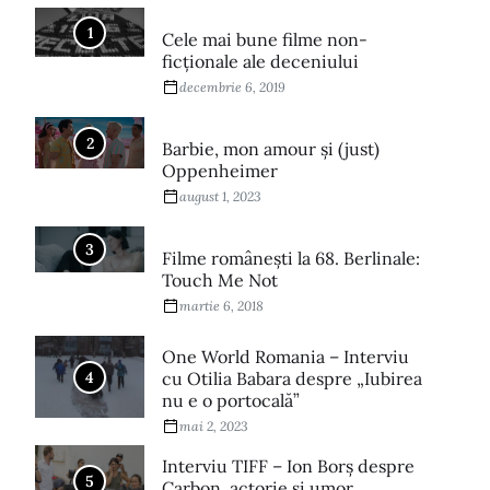
1
Cele mai bune filme non-
ficționale ale deceniului
decembrie 6, 2019
2
Barbie, mon amour și (just)
Oppenheimer
august 1, 2023
3
Filme româneşti la 68. Berlinale:
Touch Me Not
martie 6, 2018
One World Romania – Interviu
4
cu Otilia Babara despre „Iubirea
nu e o portocală”
mai 2, 2023
Interviu TIFF – Ion Borș despre
5
Carbon, actorie și umor