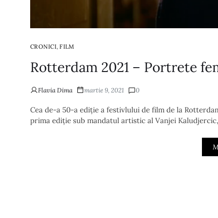
,
CRONICI
FILM
Rotterdam 2021 – Portrete fem
Flavia Dima
martie 9, 2021
0
Cea de-a 50-a ediție a festivlului de film de la Rotterdam 
prima ediție sub mandatul artistic al Vanjei Kaludjercic,
M