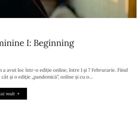
inine I: Beginning
a avut loc într-o ediție online, între 1 și 7 Februrarie. Fiind
 cât și o ediție „pandemică”, online și cu o…
ai mult