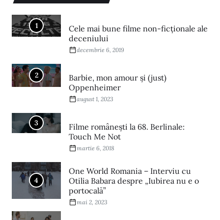
1
Cele mai bune filme non-ficționale ale
deceniului
decembrie 6, 2019
2
Barbie, mon amour și (just)
Oppenheimer
august 1, 2023
3
Filme româneşti la 68. Berlinale:
Touch Me Not
martie 6, 2018
One World Romania – Interviu cu
4
Otilia Babara despre „Iubirea nu e o
portocală”
mai 2, 2023