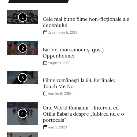
1
Cele mai bune filme non-ficționale ale
deceniului
decembrie 6, 2019
2
Barbie, mon amour și (just)
Oppenheimer
august 1, 2023
3
Filme româneşti la 68. Berlinale:
Touch Me Not
martie 6, 2018
One World Romania – Interviu cu
4
Otilia Babara despre „Iubirea nu e o
portocală”
mai 2, 2023