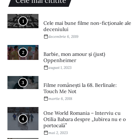
Cele mai cititite
1
Cele mai bune filme non-ficționale ale
deceniului
decembrie 6, 2019
2
Barbie, mon amour și (just)
Oppenheimer
august 1, 2023
3
Filme româneşti la 68. Berlinale:
Touch Me Not
martie 6, 2018
One World Romania – Interviu cu
4
Otilia Babara despre „Iubirea nu e o
portocală”
mai 2, 2023