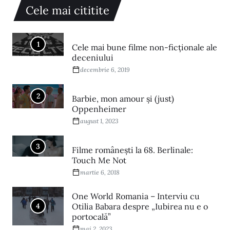
Cele mai cititite
1
Cele mai bune filme non-ficționale ale
deceniului
decembrie 6, 2019
2
Barbie, mon amour și (just)
Oppenheimer
august 1, 2023
3
Filme româneşti la 68. Berlinale:
Touch Me Not
martie 6, 2018
One World Romania – Interviu cu
4
Otilia Babara despre „Iubirea nu e o
portocală”
mai 2, 2023