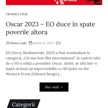
,
CRONICI
FILM
Oscar 2023 – EO duce în spate
poverile altora
Diana Ludu
martie 12, 2023
0
EO (Jerzy Skolimowski, 2022) a fost nominalizat la
categoria „Cel mai bun film internațional”, în cadrul celei
de-a 95-a ediții a premiilor Oscar. Astfel, se află într-o
luptă strânsă (și imprevizibilă) cu All Quiet on the
Western Front (Edward Berger)…
Mai mult
Categorii