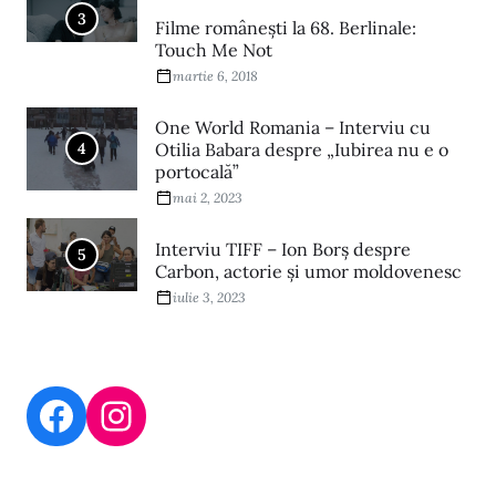
3
Filme româneşti la 68. Berlinale:
Touch Me Not
martie 6, 2018
One World Romania – Interviu cu
4
Otilia Babara despre „Iubirea nu e o
portocală”
mai 2, 2023
Interviu TIFF – Ion Borș despre
5
Carbon, actorie și umor moldovenesc
iulie 3, 2023