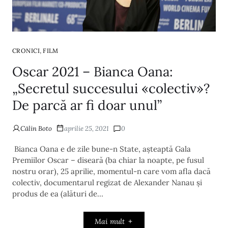
,
CRONICI
FILM
Oscar 2021 – Bianca Oana:
„Secretul succesului «colectiv»?
De parcă ar fi doar unul”
Călin Boto
aprilie 25, 2021
0
Bianca Oana e de zile bune-n State, așteaptă Gala
Premiilor Oscar – diseară (ba chiar la noapte, pe fusul
nostru orar), 25 aprilie, momentul-n care vom afla dacă
colectiv, documentarul regizat de Alexander Nanau și
produs de ea (alături de…
Mai mult