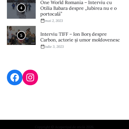
One World Romania – Interviu cu
4
Otilia Babara despre „Iubirea nu e o
portocală”
mai 2, 2023
Interviu TIFF – Ion Borș despre
5
Carbon, actorie și umor moldovenesc
iulie 3, 2023
Copyright © Acoperișul de sticlă 2026.