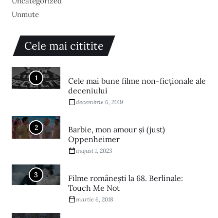
Uncategorized
Unmute
Cele mai cititite
1
Cele mai bune filme non-ficționale ale
deceniului
decembrie 6, 2019
2
Barbie, mon amour și (just)
Oppenheimer
august 1, 2023
3
Filme româneşti la 68. Berlinale:
Touch Me Not
martie 6, 2018