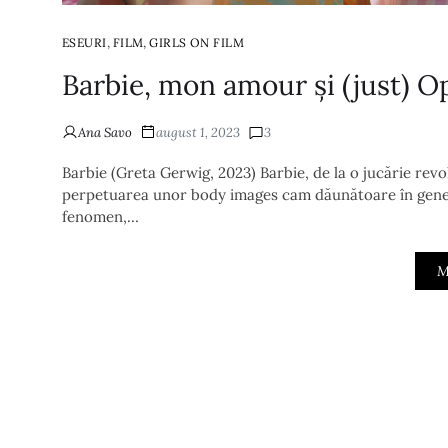
,
,
ESEURI
FILM
GIRLS ON FILM
Barbie, mon amour și (just) 
Ana Savo
august 1, 2023
3
Barbie (Greta Gerwig, 2023) Barbie, de la o jucărie revo
perpetuarea unor body images cam dăunătoare în general
fenomen,…
M