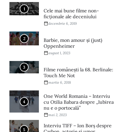
1
Cele mai bune filme non-
ficționale ale deceniului
decembrie 6, 2019
2
Barbie, mon amour și (just)
Oppenheimer
august 1, 2023
3
Filme româneşti la 68. Berlinale:
Touch Me Not
martie 6, 2018
One World Romania – Interviu
4
cu Otilia Babara despre „Iubirea
nu e o portocală”
mai 2, 2023
Interviu TIFF – Ion Borș despre
5
Carbon, actorie și umor