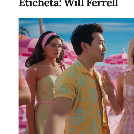
Etichetă:
Will Ferrell