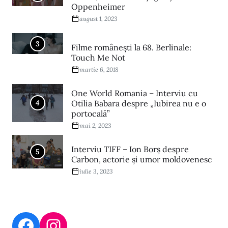
Oppenheimer
august 1, 2023
3
Filme româneşti la 68. Berlinale:
Touch Me Not
martie 6, 2018
One World Romania – Interviu cu
4
Otilia Babara despre „Iubirea nu e o
portocală”
mai 2, 2023
Interviu TIFF – Ion Borș despre
5
Carbon, actorie și umor moldovenesc
iulie 3, 2023