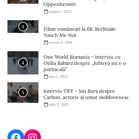
Oppenheimer
august 1, 2023
3
Filme româneşti la 68. Berlinale:
Touch Me Not
martie 6, 2018
One World Romania – Interviu cu
4
Otilia Babara despre „Iubirea nu e o
portocală”
mai 2, 2023
Interviu TIFF – Ion Borș despre
5
Carbon, actorie și umor moldovenesc
iulie 3, 2023