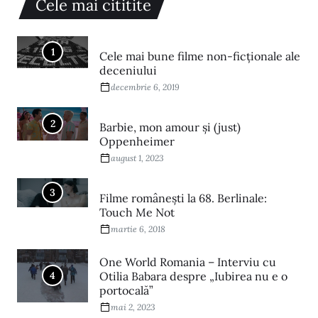
Cele mai cititite
1
Cele mai bune filme non-ficționale ale
deceniului
decembrie 6, 2019
2
Barbie, mon amour și (just)
Oppenheimer
august 1, 2023
3
Filme româneşti la 68. Berlinale:
Touch Me Not
martie 6, 2018
One World Romania – Interviu cu
4
Otilia Babara despre „Iubirea nu e o
portocală”
mai 2, 2023