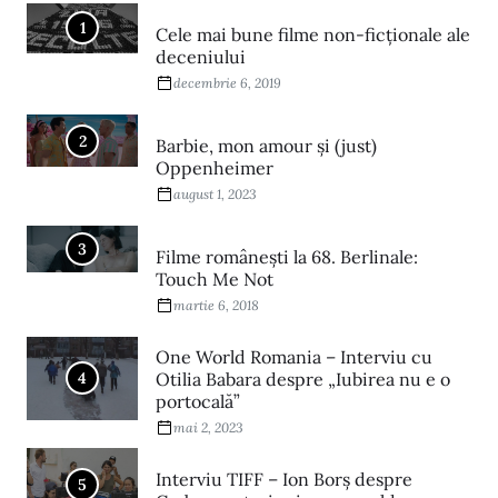
1
Cele mai bune filme non-ficționale ale
deceniului
decembrie 6, 2019
2
Barbie, mon amour și (just)
Oppenheimer
august 1, 2023
3
Filme româneşti la 68. Berlinale:
Touch Me Not
martie 6, 2018
One World Romania – Interviu cu
4
Otilia Babara despre „Iubirea nu e o
portocală”
mai 2, 2023
Interviu TIFF – Ion Borș despre
5