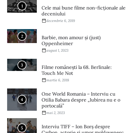
1
Cele mai bune filme non-ficționale ale
deceniului
decembrie 6, 2019
2
Barbie, mon amour și (just)
Oppenheimer
august 1, 2023
3
Filme româneşti la 68. Berlinale:
Touch Me Not
martie 6, 2018
One World Romania – Interviu cu
4
Otilia Babara despre „Iubirea nu e o
portocală”
mai 2, 2023
Interviu TIFF – Ion Borș despre
5
Carbon, actorie și umor moldovenesc