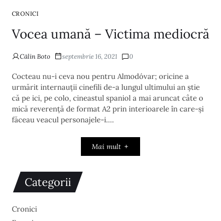
CRONICI
Vocea umană – Victima mediocră
Călin Boto
septembrie 16, 2021
0
Cocteau nu-i ceva nou pentru Almodóvar; oricine a
urmărit internauții cinefili de-a lungul ultimului an știe
că pe ici, pe colo, cineastul spaniol a mai aruncat câte o
mică reverență de format A2 prin interioarele în care-și
făceau veacul personajele-i.…
Mai mult
Categorii
Cronici