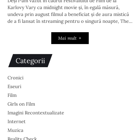
Deși l-am văzut în cadrul Festivalului de Film de la
Karlovy Vary ca midnight movie și, în egală măsură,
undeva prin august filmul a beneficiat și de aura mistică
de a fi lansat în streaming pentru o singură noapte, The…
Mai mult
Categorii
Cronici
Eseuri
Film
Girls on Film
Imagini Recontextualizate
Internet
Muzica
Reality Check