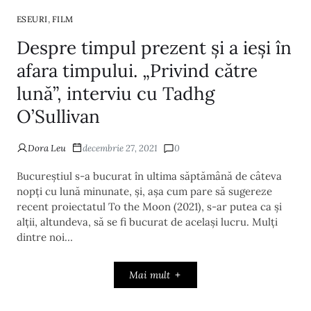
,
ESEURI
FILM
Despre timpul prezent și a ieși în
afara timpului. „Privind către
lună”, interviu cu Tadhg
O’Sullivan
Dora Leu
decembrie 27, 2021
0
Bucureștiul s-a bucurat în ultima săptămână de câteva
nopți cu lună minunate, și, așa cum pare să sugereze
recent proiectatul To the Moon (2021), s-ar putea ca și
alții, altundeva, să se fi bucurat de același lucru. Mulți
dintre noi…
Mai mult