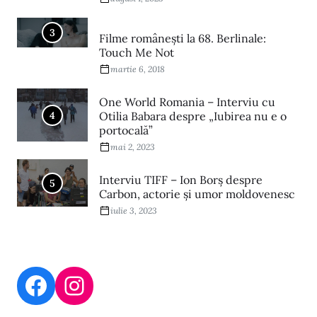
3
Filme româneşti la 68. Berlinale:
Touch Me Not
martie 6, 2018
One World Romania – Interviu cu
4
Otilia Babara despre „Iubirea nu e o
portocală”
mai 2, 2023
Interviu TIFF – Ion Borș despre
5
Carbon, actorie și umor moldovenesc
iulie 3, 2023