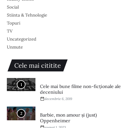
Social
Stiinta & Tehnologie
Topuri
TV
Uncategorized
Unmute
Cele mai cititite
1
Cele mai bune filme non-ficționale ale
deceniului
decembrie 6, 2019
2
Barbie, mon amour și (just)
Oppenheimer
august 1, 2023