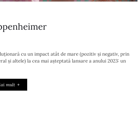
Oppenheimer
luționară cu un impact atât de mare (pozitiv și negativ, prin
 și altele) la cea mai așteptată lansare a anului 2023: un
ai mult