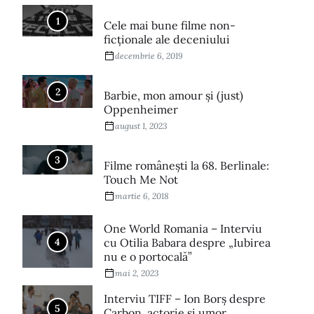
1
Cele mai bune filme non-
ficționale ale deceniului
decembrie 6, 2019
2
Barbie, mon amour și (just)
Oppenheimer
august 1, 2023
3
Filme româneşti la 68. Berlinale:
Touch Me Not
martie 6, 2018
One World Romania – Interviu
4
cu Otilia Babara despre „Iubirea
nu e o portocală”
mai 2, 2023
Interviu TIFF – Ion Borș despre
5
Carbon, actorie și umor