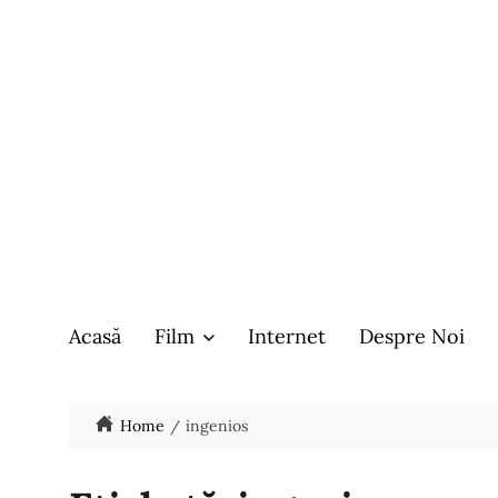
Acasă
Film
Internet
Despre Noi
Home
ingenios