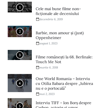
1
Cele mai bune filme non-
ficționale ale deceniului
decembrie 6, 2019
2
Barbie, mon amour și (just)
Oppenheimer
august 1, 2023
3
Filme româneşti la 68. Berlinale:
Touch Me Not
martie 6, 2018
One World Romania – Interviu
4
cu Otilia Babara despre „Iubirea
nu e o portocală”
mai 2, 2023
Interviu TIFF – Ion Borș despre
5
Carbon, actorie și umor