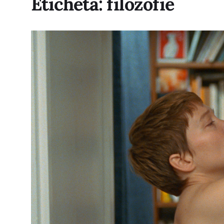
Etichetă:
filozofie