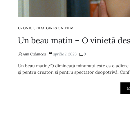
,
,
CRONICI
FILM
GIRLS ON FILM
Un beau matin – O vinietă des
Ami Calancea
aprilie 7, 2023
0
Un beau matin/O dimineață minunată este ca o adiere de 
și pentru creator, și pentru spectator deopotrivă. Confl
M