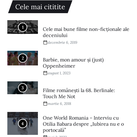
Cele mai cititite
1
Cele mai bune filme non-ficționale ale
deceniului
decembrie 6, 2019
2
Barbie, mon amour și (just)
Oppenheimer
august 1, 2023
3
Filme româneşti la 68. Berlinale:
Touch Me Not
martie 6, 2018
One World Romania – Interviu cu
4
Otilia Babara despre „Iubirea nu e o
portocală”