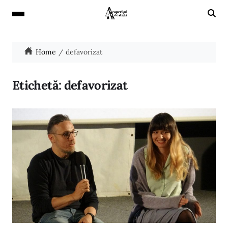
Home
defavorizat
Etichetă:
defavorizat