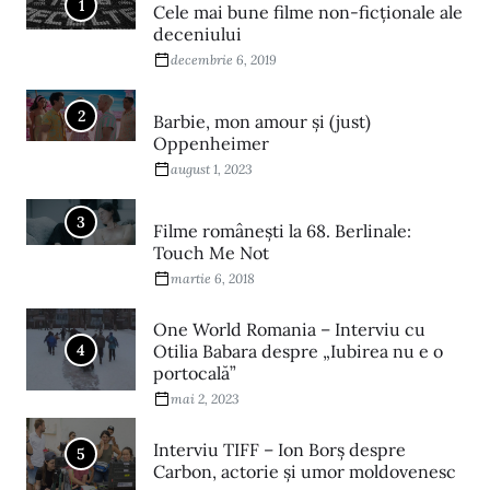
1
Cele mai bune filme non-ficționale ale
deceniului
decembrie 6, 2019
2
Barbie, mon amour și (just)
Oppenheimer
august 1, 2023
3
Filme româneşti la 68. Berlinale:
Touch Me Not
martie 6, 2018
One World Romania – Interviu cu
4
Otilia Babara despre „Iubirea nu e o
portocală”
mai 2, 2023
Interviu TIFF – Ion Borș despre
5
Carbon, actorie și umor moldovenesc