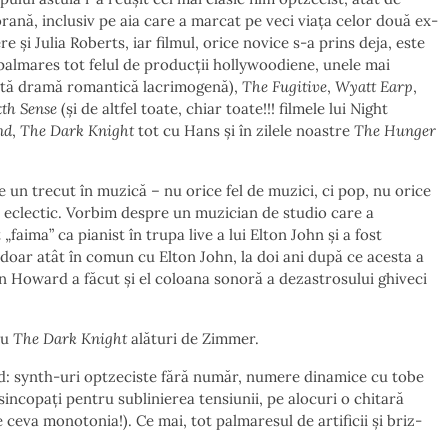
ană, inclusiv pe aia care a marcat pe veci viața celor două ex-
și Julia Roberts, iar filmul, orice novice s-a prins deja, este
palmares tot felul de producții hollywoodiene, unele mai
ltă dramă romantică lacrimogenă),
The Fugitive
,
Wyatt Earp
,
xth Sense
(și de altfel toate, chiar toate!!! filmele lui Night
nd
,
The Dark Knight
tot cu Hans și în zilele noastre
The Hunger
un trecut în muzică – nu orice fel de muzici, ci pop, nu orice
te eclectic. Vorbim despre un muzician de studio care a
faima” ca pianist în trupa live a lui Elton John și a fost
 doar atât în comun cu Elton John, la doi ani după ce acesta a
Howard a făcut și el coloana sonoră a dezastrosului ghiveci
ru
The Dark Knight
alături de Zimmer.
d: synth-uri optzeciste fără număr, numere dinamice cu tobe
sincopați pentru sublinierea tensiunii, pe alocuri o chitară
ceva monotonia!). Ce mai, tot palmaresul de artificii și briz-