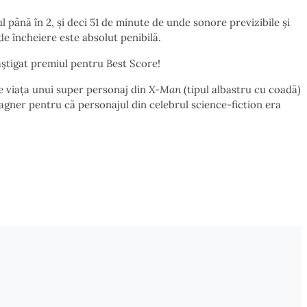
l până în 2, și deci 51 de minute de unde sonore previzibile și
 de încheiere este absolut penibilă.
âștigat premiul pentru Best Score!
re viața unui super personaj din
X-Man
(tipul albastru cu coadă)
agner pentru că personajul din celebrul science-fiction era