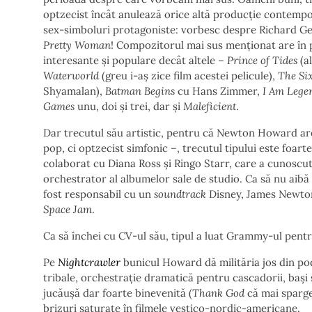
optzecist încât anulează orice altă producție contempor
sex-simboluri protagoniste: vorbesc despre Richard Gere 
Pretty Woman
! Compozitorul mai sus menționat are în 
interesante și populare decât altele –
Prince of Tides
(a
Waterworld
(greu i-aș zice film acestei pelicule),
The Si
Shyamalan),
Batman Begins
cu Hans Zimmer,
I Am Lege
Games
unu, doi și trei, dar și
Maleficient
.
Dar trecutul său artistic, pentru că Newton Howard are 
pop, ci optzecist simfonic –, trecutul tipului este foar
colaborat cu Diana Ross și Ringo Starr, care a cunoscut „
orchestrator al albumelor sale de studio. Ca să nu aibă
fost responsabil cu un
soundtrack
Disney, James Newton 
Space Jam
.
Ca să închei cu CV-ul său, tipul a luat Grammy-ul pent
Pe
Nightcrawler
bunicul Howard dă milităria jos din po
tribale, orchestrație dramatică pentru cascadorii, bași 
jucăușă dar foarte binevenită (
Thank God
că mai sparge 
brizuri saturate în filmele vestico-nordic-americane.