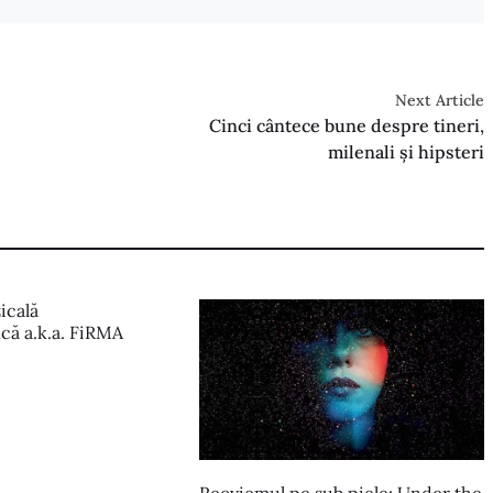
Next Article
Cinci cântece bune despre tineri,
milenali și hipsteri
icală
că a.k.a. FiRMA
5
Recviemul pe sub piele: Under the