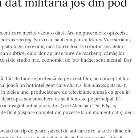
 dat milităria jos din pod
cent care merită văzut o dată. Are un puternic iz optzecist,
emi-overacting
. Nu vreau să îl compar cu
Miami Vice
serialul,
r psihologic neo-noir, cică foarte foarte tributar serialelor
rican subțire, culorilor aprinse pure de marker și cămășilor
ate și de studio mic, economic, de
low-budget
sentimental. Dar
. Cât de bine se pretează ea pe acest film, pe conceptul lui.
al joacă un hoț inteligent care
always
,
but
always
gets away
în pielea unei producătoare de televiziune ajunsă cu greu în
n deșteaptă sau șmecheră ca să îl fenteze pe principal. È˜i
ou insignifiant și plictisitor (vezi
Alien
sau
The Edge of
e de final (dispare complet din poveste la un moment dat și deci
ard un tip de peste șaizeci de ani care are la activ filme din
ui ăstuia i-a reușit cel mai clasic film optzecist, atât de