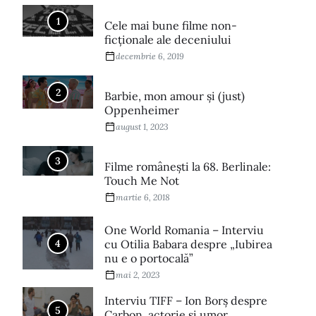
1
Cele mai bune filme non-
ficționale ale deceniului
decembrie 6, 2019
2
Barbie, mon amour și (just)
Oppenheimer
august 1, 2023
3
Filme româneşti la 68. Berlinale:
Touch Me Not
martie 6, 2018
One World Romania – Interviu
4
cu Otilia Babara despre „Iubirea
nu e o portocală”
mai 2, 2023
Interviu TIFF – Ion Borș despre
5
Carbon, actorie și umor