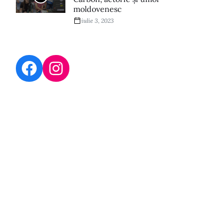
moldovenesc
iulie 3, 2023