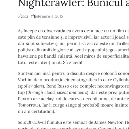
Nightcrawler: Bunicul a
ads
februarie 4, 2015
Aș începe cu observația că avem de-a face cu un film de
este plin de tensiune și e imprevizivil, iar actorii joacă
s
dar sunt subiectiv și îmi permit să zic că este un thrille
polițiste din anii de glorie ai synth-pop-ului jegos ame
hawaiene pe bandă rulantă. Acel miros de superficialit
totul este intenționat. Să zicem!
Suntem aici însă pentru a discuta despre coloană sonoră
Vorbim de o producție cinematografică în care Gyllenha
(
spoiler alert
), René Russo este complet neconvingatore 
top (
through
blood, sweat and tears
), dar este prea puți
Paxton are același rol de câteva decenii bune, de anti-er
Tomorrow
). Iar îi curge sânge și probabil moare înaint
nu am certitudini).
Soundtrack
-ul filmului este semnat de James Newton How
perioada despre care vorbeam mai sus. Oameni buni, tipul